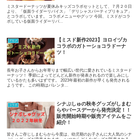
ミスタードーナッツが夏休みキッズコラボセットとして、７月２０日
より、「仮面ライダーリバイス」「デリシャスパーティプリキュア」
とコラボしています。 コラボメニューやグッツ 今回、ミスドがコラ
ボしている仮面ライダーリバ...
【ミスド新作2023】ヨロイヅカ
グルメ
コラボのガトーショコラドーナ
ツ！
長年お子さんからお年寄りまで幅広い世代に愛されているミスタード
ーナッツ！ 季節によってどんどん新作が発表されるので楽しみにし
ているかたも多いはずです。 2023年最初の新作が早くも発売される
ようです。 この時期はバレンタ...
シナぷしゅの秋冬グッズがしまむ
コラボ
らやバースデーから発売決定！！
販売開始時期や販売アイテムをご
紹介！
皆さんご存じしまむらから今度は、幼児期のお子さんに大人気のシナ