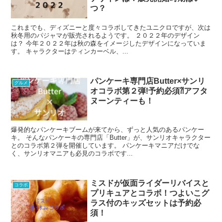
つ？
これまでも、ディズニーと度々コラボしてきたユニクロですが、次は
秋冬用のパジャマが販売されるようです。 ２０２２年のデザイン
は？ 今年２０２２年は秋の森をイメージしたデザインになっていま
す。 キャラクターはティンカーベル、...
パンケーキ専門店Butter×サンリ
グルメ
オコラボ第２弾!予約必須⁈アフタ
ヌーンティーも！
爆発的なパンケーキブームが来てから、ずっと人気のあるパンケー
キ。 そんなパンケーキの専門店「Butter」が、サンリオキャラクター
とのコラボ第２弾を開催しています。 パンケーキマニアだけでな
く、サンリオマニアも必見のコラボです...
ミスドが仮面ライダーリバイスと
コラボ
プリキュアとコラボ！つよいこグ
ラス付のキッズセットは予約必
須！