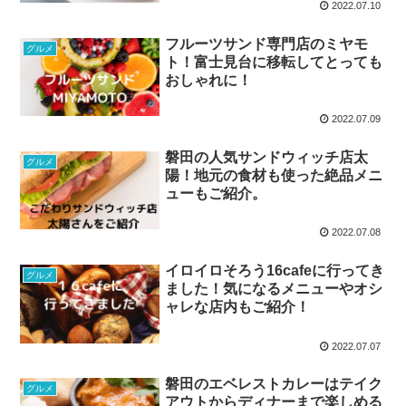
2022.07.10
フルーツサンド専門店のミヤモ
グルメ
ト！富士見台に移転してとっても
おしゃれに！
2022.07.09
磐田の人気サンドウィッチ店太
グルメ
陽！地元の食材も使った絶品メニ
ューもご紹介。
2022.07.08
イロイロそろう16cafeに行ってき
グルメ
ました！気になるメニューやオシ
ャレな店内もご紹介！
2022.07.07
磐田のエベレストカレーはテイク
グルメ
アウトからディナーまで楽しめる