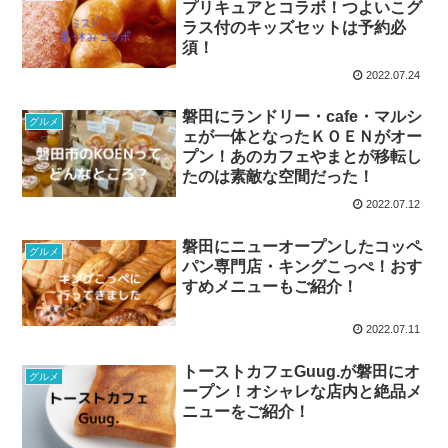
プリキュアとコラボ！つよいこグ
ラス付のキッズセットは予約必
須！
2022.07.24
磐田にランドリー・cafe・マルシ
グルメ
ェが一体となったＫＯＥＮがオー
プン！あのカフェやまとが移転し
たのは素敵な空間だった！
2022.07.12
磐田にニューオープンしたコッペ
グルメ
パン専門店・キングこっぺ！おす
すめメニューもご紹介！
2022.07.11
トーストカフェGuug.が磐田にオ
グルメ
ープン！オシャレな店内と絶品メ
ニューをご紹介！