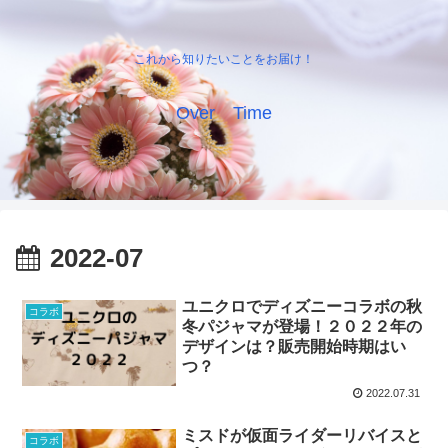
これから知りたいことをお届け！
Over Time
2022-07
ユニクロでディズニーコラボの秋
コラボ
冬パジャマが登場！２０２２年の
デザインは？販売開始時期はい
つ？
2022.07.31
ミスドが仮面ライダーリバイスと
コラボ