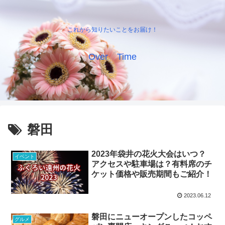
これから知りたいことをお届け！
Over Time
磐田
2023年袋井の花火大会はいつ？
イベント
アクセスや駐車場は？有料席のチ
ケット価格や販売期間もご紹介！
2023.06.12
磐田にニューオープンしたコッペ
グルメ