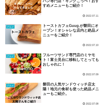
パン専門店・キングこっぺ！おす
すめメニューもご紹介！
2022.07.11
トーストカフェGuug.が磐田にオ
グルメ
ープン！オシャレな店内と絶品メ
ニューをご紹介！
2022.07.10
フルーツサンド専門店のミヤモ
グルメ
ト！富士見台に移転してとっても
おしゃれに！
2022.07.09
磐田の人気サンドウィッチ店太
グルメ
陽！地元の食材も使った絶品メニ
ューもご紹介。
2022.07.08