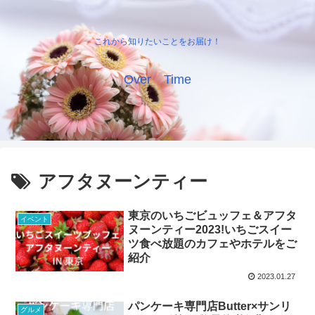
これから知りたいことをお届け！
Over Time
アフタヌーンティー
東京のいちごビュッフェ＆アフタ
イベント
ヌーンティー2023!いちごスイー
ツ食べ放題のカフェやホテルをご
紹介
2023.01.27
パンケーキ専門店Butter×サンリ
グルメ