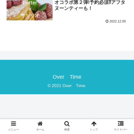
オコラボ第２弾!予約必須⁈アフタ
ヌーンティーも！
2022.12.09
Over Time
© 2021 Over Time.
メニュー
ホーム
検索
トップ
サイドバー