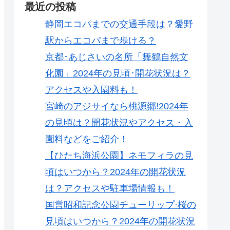
最近の投稿
静岡エコパまでの交通手段は？愛野
駅からエコパまで歩ける？
京都･あじさいの名所「舞鶴自然文
化園」2024年の見頃･開花状況は？
アクセスや入園料も！
宮崎のアジサイなら桃源郷!2024年
の見頃は？開花状況やアクセス・入
園料などをご紹介！
【ひたち海浜公園】ネモフィラの見
頃はいつから？2024年の開花状況
は？アクセスや駐車場情報も！
国営昭和記念公園チューリップ·桜の
見頃はいつから？2024年の開花状況