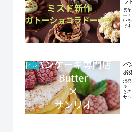
ラ
長年
ーナ
いる
です
パ
グルメ
必
爆発
キ。
との
サン