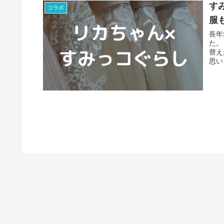
す
コラボ
服
長年
た。
替え
思い